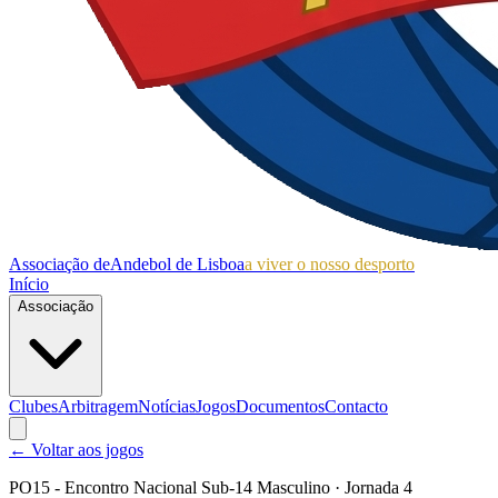
Associação de
Andebol de Lisboa
a viver o nosso desporto
Início
Associação
Clubes
Arbitragem
Notícias
Jogos
Documentos
Contacto
← Voltar aos jogos
PO15 - Encontro Nacional Sub-14 Masculino
· Jornada 4