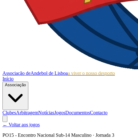
Associação de
Andebol de Lisboa
a viver o nosso desporto
Início
Associação
Clubes
Arbitragem
Notícias
Jogos
Documentos
Contacto
← Voltar aos jogos
PO15 - Encontro Nacional Sub-14 Masculino
· Jornada 3