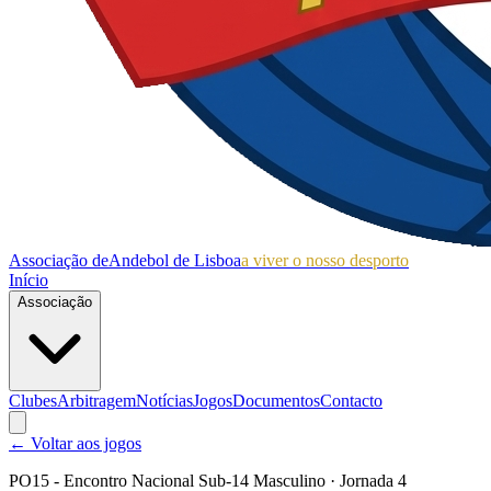
Associação de
Andebol de Lisboa
a viver o nosso desporto
Início
Associação
Clubes
Arbitragem
Notícias
Jogos
Documentos
Contacto
← Voltar aos jogos
PO15 - Encontro Nacional Sub-14 Masculino
· Jornada 4