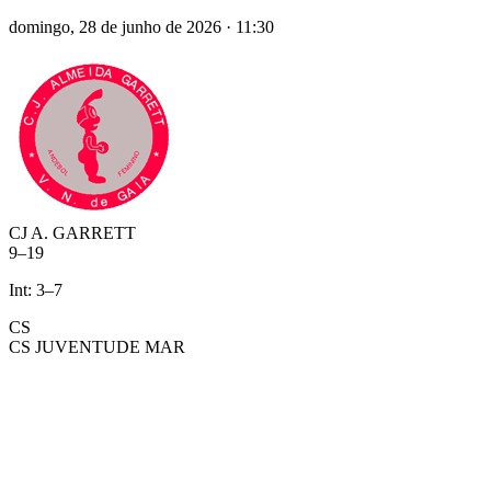
domingo, 28 de junho de 2026
·
11:30
CJ A. GARRETT
9
–
19
Int:
3
–
7
CS
CS JUVENTUDE MAR