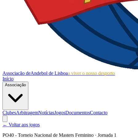
Associação de
Andebol de Lisboa
a viver o nosso desporto
Início
Associação
Clubes
Arbitragem
Notícias
Jogos
Documentos
Contacto
← Voltar aos jogos
PO40 - Torneio Nacional de Masters Feminino
· Jornada 1