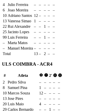
4
Julio Ferreira
–
–
–
–
–
6
Joao Moreira
–
–
–
–
–
10
Adriano Santos
12
–
–
–
–
13
Vanessa Simao
1
–
–
–
–
22
Rui Alexandre
–
–
1
–
–
25
Jacinto Lopes
–
–
–
–
–
99
Luis Ferreira
–
–
1
–
–
–
Marta Matos
–
–
–
–
–
–
Manuel Moreira
–
–
–
–
–
Total
13
–
2
–
–
ULS COIMBRA - ACR4
⚽
🟡
#
Atleta
2'
🔴
🔵
2
Pedro Silva
–
–
–
–
–
8
Samuel Pina
1
–
–
–
–
10
Marcos Souza
12
–
–
–
–
13
Jose Pires
–
–
–
–
–
20
Luis Maio
4
–
–
–
–
29
Carlos Bernardo
–
–
1
–
–