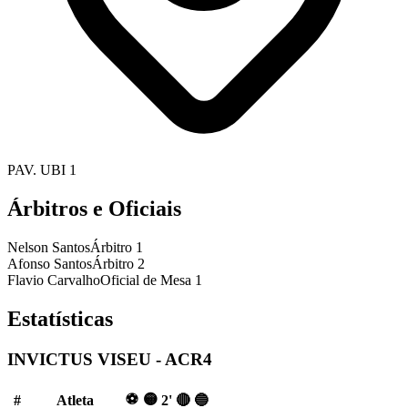
PAV. UBI 1
Árbitros e Oficiais
Nelson Santos
Árbitro 1
Afonso Santos
Árbitro 2
Flavio Carvalho
Oficial de Mesa 1
Estatísticas
INVICTUS VISEU - ACR4
⚽
🟡
#
Atleta
2'
🔴
🔵