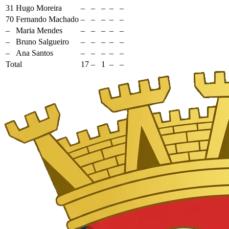
31
Hugo Moreira
–
–
–
–
–
70
Fernando Machado
–
–
–
–
–
–
Maria Mendes
–
–
–
–
–
–
Bruno Salgueiro
–
–
–
–
–
–
Ana Santos
–
–
–
–
–
Total
17
–
1
–
–