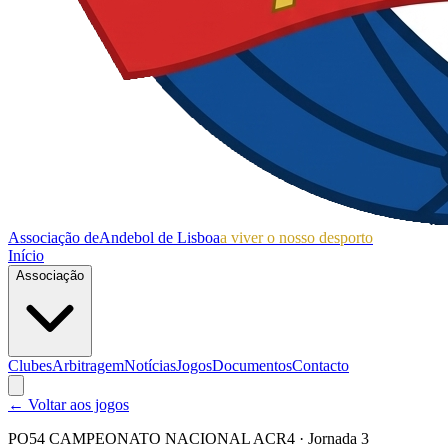
Associação de
Andebol de Lisboa
a viver o nosso desporto
Início
Associação
Clubes
Arbitragem
Notícias
Jogos
Documentos
Contacto
← Voltar aos jogos
PO54 CAMPEONATO NACIONAL ACR4
· Jornada 3