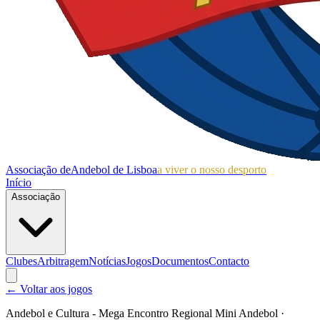
Associação de
Andebol de Lisboa
a viver o nosso desporto
Início
Associação
Clubes
Arbitragem
Notícias
Jogos
Documentos
Contacto
← Voltar aos jogos
Andebol e Cultura - Mega Encontro Regional Mini Andebol
·