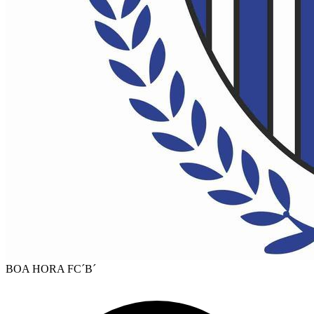
BOA HORA FC´B´