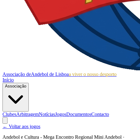
Associação de
Andebol de Lisboa
a viver o nosso desporto
Início
Associação
Clubes
Arbitragem
Notícias
Jogos
Documentos
Contacto
← Voltar aos jogos
Andebol e Cultura - Mega Encontro Regional Mini Andebol
·