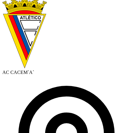
AC CACEM`A`