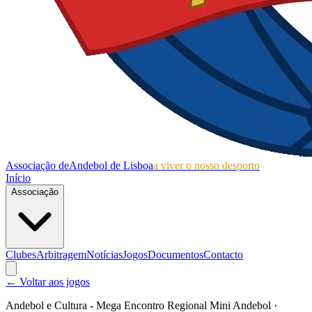
Associação de
Andebol de Lisboa
a viver o nosso desporto
Início
Associação
Clubes
Arbitragem
Notícias
Jogos
Documentos
Contacto
← Voltar aos jogos
Andebol e Cultura - Mega Encontro Regional Mini Andebol
·