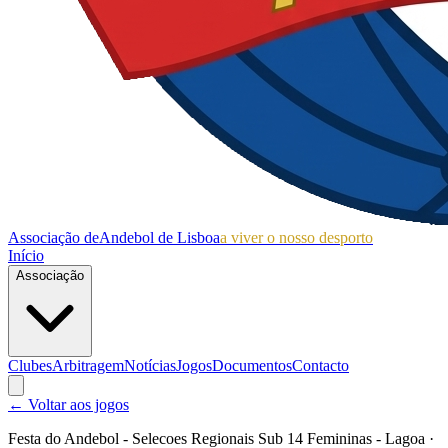
Associação de
Andebol de Lisboa
a viver o nosso desporto
Início
Associação
Clubes
Arbitragem
Notícias
Jogos
Documentos
Contacto
← Voltar aos jogos
Festa do Andebol - Selecoes Regionais Sub 14 Femininas - Lagoa
·