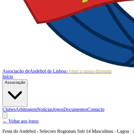
Associação de
Andebol de Lisboa
a viver o nosso desporto
Início
Associação
Clubes
Arbitragem
Notícias
Jogos
Documentos
Contacto
← Voltar aos jogos
Festa do Andebol - Selecoes Regionais Sub 14 Masculinas - Lagoa
· 