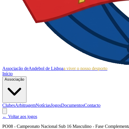
Associação de
Andebol de Lisboa
a viver o nosso desporto
Início
Associação
Clubes
Arbitragem
Notícias
Jogos
Documentos
Contacto
← Voltar aos jogos
PO08 - Campeonato Nacional Sub 16 Masculino - Fase Complementa