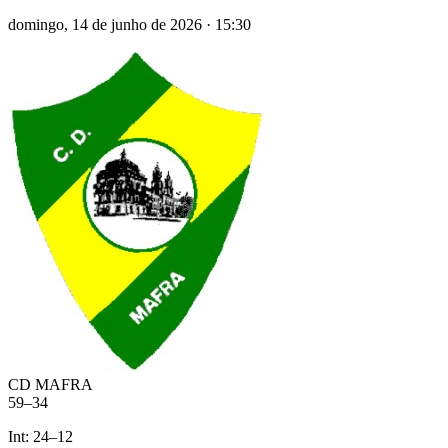
domingo, 14 de junho de 2026
·
15:30
CD MAFRA
59
–
34
Int:
24
–
12