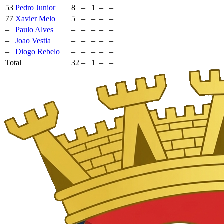
53
Pedro Junior
8
–
1
–
–
77
Xavier Melo
5
–
–
–
–
–
Paulo Alves
–
–
–
–
–
–
Joao Vestia
–
–
–
–
–
–
Diogo Rebelo
–
–
–
–
–
Total
32
–
1
–
–