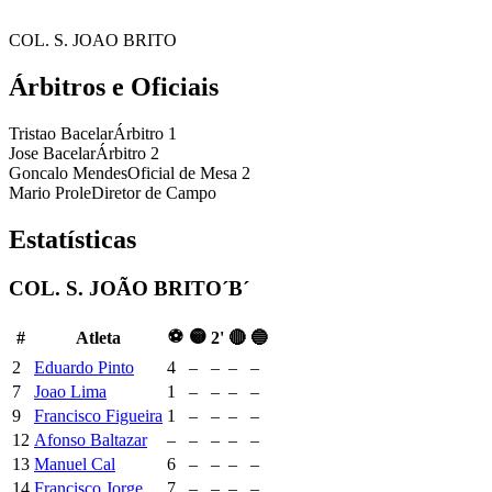
COL. S. JOAO BRITO
Árbitros e Oficiais
Tristao Bacelar
Árbitro 1
Jose Bacelar
Árbitro 2
Goncalo Mendes
Oficial de Mesa 2
Mario Prole
Diretor de Campo
Estatísticas
COL. S. JOÃO BRITO´B´
⚽
🟡
#
Atleta
2'
🔴
🔵
2
Eduardo Pinto
4
–
–
–
–
7
Joao Lima
1
–
–
–
–
9
Francisco Figueira
1
–
–
–
–
12
Afonso Baltazar
–
–
–
–
–
13
Manuel Cal
6
–
–
–
–
14
Francisco Jorge
7
–
–
–
–