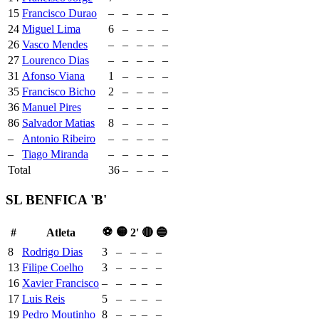
15
Francisco Durao
–
–
–
–
–
24
Miguel Lima
6
–
–
–
–
26
Vasco Mendes
–
–
–
–
–
27
Lourenco Dias
–
–
–
–
–
31
Afonso Viana
1
–
–
–
–
35
Francisco Bicho
2
–
–
–
–
36
Manuel Pires
–
–
–
–
–
86
Salvador Matias
8
–
–
–
–
–
Antonio Ribeiro
–
–
–
–
–
–
Tiago Miranda
–
–
–
–
–
Total
36
–
–
–
–
SL BENFICA 'B'
⚽
🟡
#
Atleta
2'
🔴
🔵
8
Rodrigo Dias
3
–
–
–
–
13
Filipe Coelho
3
–
–
–
–
16
Xavier Francisco
–
–
–
–
–
17
Luis Reis
5
–
–
–
–
19
Pedro Moutinho
8
–
–
–
–