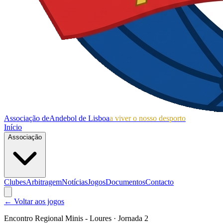
Associação de
Andebol de Lisboa
a viver o nosso desporto
Início
Associação
Clubes
Arbitragem
Notícias
Jogos
Documentos
Contacto
← Voltar aos jogos
Encontro Regional Minis - Loures
· Jornada 2