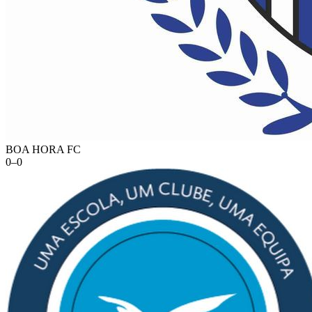
BOA HORA FC
0
–
0