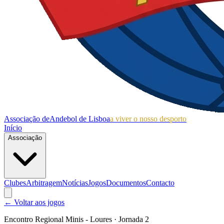
Associação de
Andebol de Lisboa
a viver o nosso desporto
Início
Associação
Clubes
Arbitragem
Notícias
Jogos
Documentos
Contacto
← Voltar aos jogos
Encontro Regional Minis - Loures
· Jornada 2