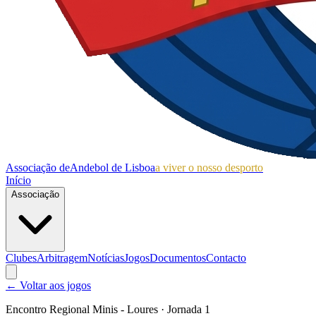
Associação de
Andebol de Lisboa
a viver o nosso desporto
Início
Associação
Clubes
Arbitragem
Notícias
Jogos
Documentos
Contacto
← Voltar aos jogos
Encontro Regional Minis - Loures
· Jornada 1