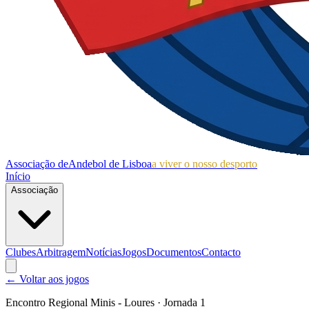
Associação de
Andebol de Lisboa
a viver o nosso desporto
Início
Associação
Clubes
Arbitragem
Notícias
Jogos
Documentos
Contacto
← Voltar aos jogos
Encontro Regional Minis - Loures
· Jornada 1