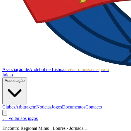
Associação de
Andebol de Lisboa
a viver o nosso desporto
Início
Associação
Clubes
Arbitragem
Notícias
Jogos
Documentos
Contacto
← Voltar aos jogos
Encontro Regional Minis - Loures
· Jornada 1