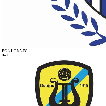
BOA HORA FC
0
–
0