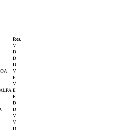
Res.
V
D
D
D
BOA
V
E
V
 ALPA
E
E
D
A
D
V
V
D