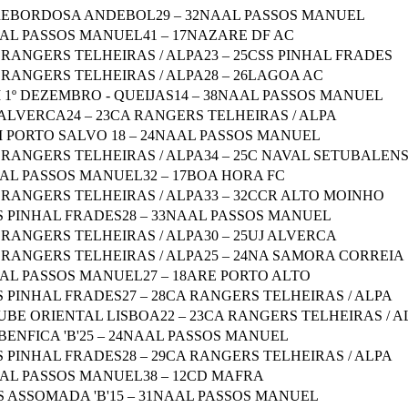
 REBORDOSA ANDEBOL
29
–
32
NAAL PASSOS MANUEL
AL PASSOS MANUEL
41
–
17
NAZARE DF AC
 RANGERS TELHEIRAS / ALPA
23
–
25
CSS PINHAL FRADES
 RANGERS TELHEIRAS / ALPA
28
–
26
LAGOA AC
 1º DEZEMBRO - QUEIJAS
14
–
38
NAAL PASSOS MANUEL
 ALVERCA
24
–
23
CA RANGERS TELHEIRAS / ALPA
M PORTO SALVO
18
–
24
NAAL PASSOS MANUEL
 RANGERS TELHEIRAS / ALPA
34
–
25
C NAVAL SETUBALEN
AL PASSOS MANUEL
32
–
17
BOA HORA FC
 RANGERS TELHEIRAS / ALPA
33
–
32
CCR ALTO MOINHO
S PINHAL FRADES
28
–
33
NAAL PASSOS MANUEL
 RANGERS TELHEIRAS / ALPA
30
–
25
UJ ALVERCA
 RANGERS TELHEIRAS / ALPA
25
–
24
NA SAMORA CORREIA
AL PASSOS MANUEL
27
–
18
ARE PORTO ALTO
S PINHAL FRADES
27
–
28
CA RANGERS TELHEIRAS / ALPA
UBE ORIENTAL LISBOA
22
–
23
CA RANGERS TELHEIRAS / A
BENFICA 'B'
25
–
24
NAAL PASSOS MANUEL
S PINHAL FRADES
28
–
29
CA RANGERS TELHEIRAS / ALPA
AL PASSOS MANUEL
38
–
12
CD MAFRA
S ASSOMADA 'B'
15
–
31
NAAL PASSOS MANUEL