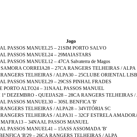
Jogo
AL PASSOS MANUEL
25
–
21
SIM PORTO SALVO
AL PASSOS MANUEL
24
–
29
MAIASTARS
AL PASSOS MANUEL
12
–
47
CA Salvaterra de Magos
 SAMORA CORREIA
28
–
27
CA RANGERS TELHEIRAS / ALPA
 RANGERS TELHEIRAS / ALPA
30
–
25
CLUBE ORIENTAL LIS
AL PASSOS MANUEL
29
–
29
CSS PINHAL FRADES
E PORTO ALTO
24
–
31
NAAL PASSOS MANUEL
 1º DEZEMBRO - QUEIJAS
28
–
28
CA RANGERS TELHEIRAS /
AL PASSOS MANUEL
30
–
30
SL BENFICA 'B'
 RANGERS TELHEIRAS / ALPA
28
–
34
VITÓRIA SC
 RANGERS TELHEIRAS / ALPA
31
–
32
CF ESTRELA AMADOR
 MAFRA
13
–
34
NAAL PASSOS MANUEL
AL PASSOS MANUEL
41
–
15
ASS ASSOMADA 'B'
BENFICA 'B'
29
–
26
CA RANGERS TELHEIRAS / ALPA