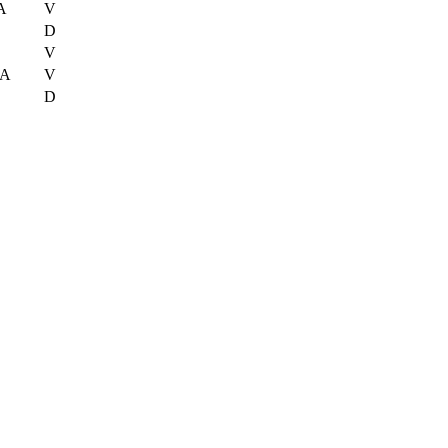
A
V
D
V
PA
V
D