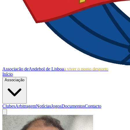
Associação de
Andebol de Lisboa
a viver o nosso desporto
Início
Associação
Clubes
Arbitragem
Notícias
Jogos
Documentos
Contacto