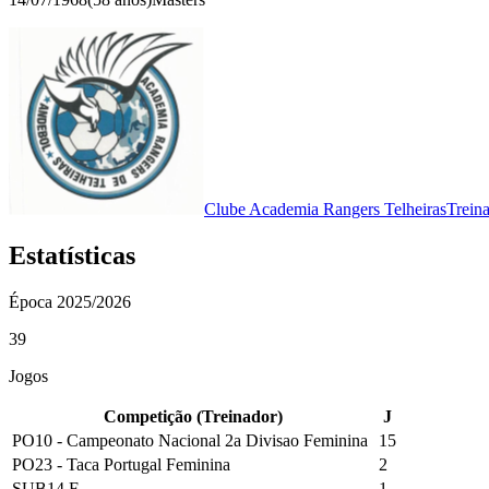
Clube Academia Rangers Telheiras
Trein
Estatísticas
Época
2025/2026
39
Jogos
Competição (
Treinador
)
J
PO10 - Campeonato Nacional 2a Divisao Feminina
15
PO23 - Taca Portugal Feminina
2
SUB14 F
1