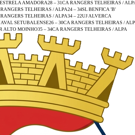
 ESTRELA AMADORA
28
–
31
CA RANGERS TELHEIRAS / ALP
 RANGERS TELHEIRAS / ALPA
24
–
34
SL BENFICA 'B'
 RANGERS TELHEIRAS / ALPA
34
–
22
UJ ALVERCA
NAVAL SETUBALENSE
26
–
30
CA RANGERS TELHEIRAS / AL
R ALTO MOINHO
35
–
34
CA RANGERS TELHEIRAS / ALPA