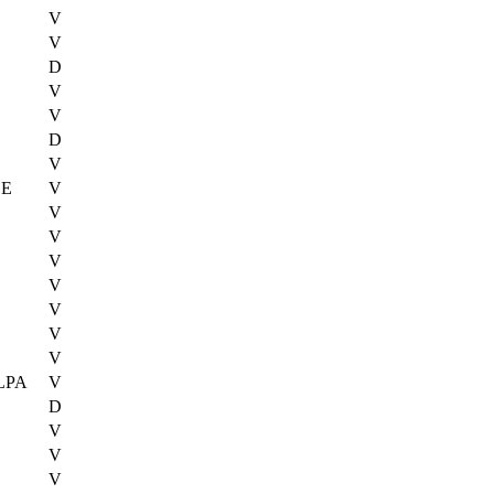
V
V
D
V
V
D
V
SE
V
V
V
V
V
V
V
V
LPA
V
D
V
V
V