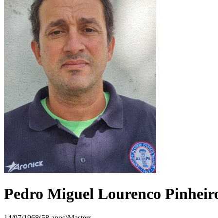
Pedro Miguel Lourenco Pinheir
14/07/1968
(
58
anos)
Masters