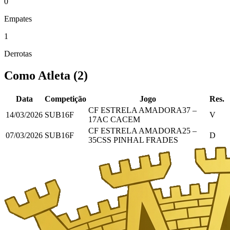
0
Empates
1
Derrotas
Como Atleta
(
2
)
Data
Competição
Jogo
Res.
CF ESTRELA AMADORA
37
–
14/03/2026
SUB16F
V
17
AC CACEM
CF ESTRELA AMADORA
25
–
07/03/2026
SUB16F
D
35
CSS PINHAL FRADES