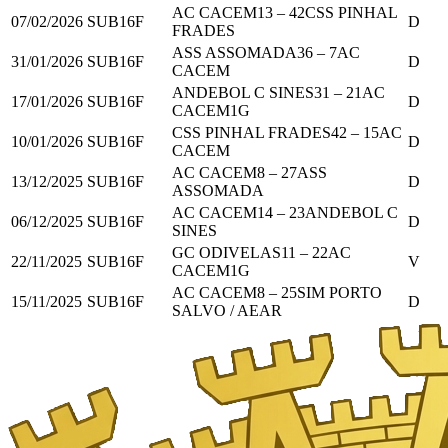
AC CACEM
13
–
42
CSS PINHAL
07/02/2026
SUB16F
D
FRADES
ASS ASSOMADA
36
–
7
AC
31/01/2026
SUB16F
D
CACEM
ANDEBOL C SINES
31
–
21
AC
17/01/2026
SUB16F
D
CACEM
1
G
CSS PINHAL FRADES
42
–
15
AC
10/01/2026
SUB16F
D
CACEM
AC CACEM
8
–
27
ASS
13/12/2025
SUB16F
D
ASSOMADA
AC CACEM
14
–
23
ANDEBOL C
06/12/2025
SUB16F
D
SINES
GC ODIVELAS
11
–
22
AC
22/11/2025
SUB16F
V
CACEM
1
G
AC CACEM
8
–
25
SIM PORTO
15/11/2025
SUB16F
D
SALVO / AEAR