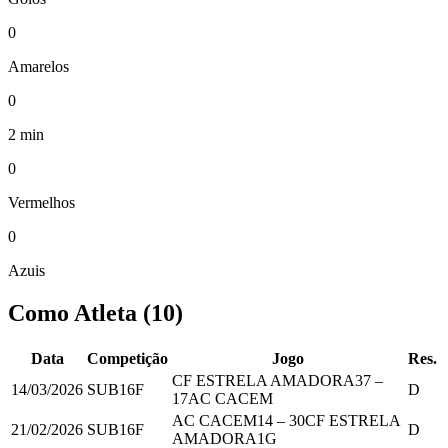
0
Amarelos
0
2 min
0
Vermelhos
0
Azuis
Como Atleta
(
10
)
Data
Competição
Jogo
Res.
CF ESTRELA AMADORA
37
–
14/03/2026
SUB16F
D
17
AC CACEM
AC CACEM
14
–
30
CF ESTRELA
21/02/2026
SUB16F
D
AMADORA
1
G