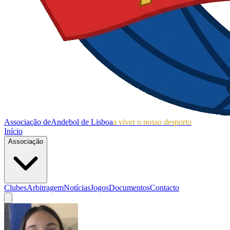
Associação de
Andebol de Lisboa
a viver o nosso desporto
Início
Associação
Clubes
Arbitragem
Notícias
Jogos
Documentos
Contacto