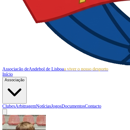
Associação de
Andebol de Lisboa
a viver o nosso desporto
Início
Associação
Clubes
Arbitragem
Notícias
Jogos
Documentos
Contacto