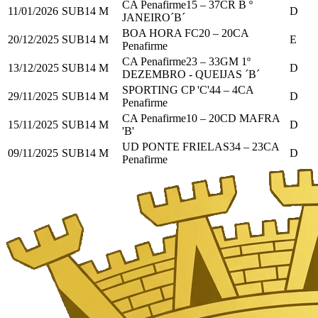
CA Penafirme
15
–
37
CR B º
11/01/2026
SUB14 M
D
JANEIRO´B´
BOA HORA FC
20
–
20
CA
20/12/2025
SUB14 M
E
Penafirme
CA Penafirme
23
–
33
GM 1º
13/12/2025
SUB14 M
D
DEZEMBRO - QUEIJAS ´B´
SPORTING CP 'C'
44
–
4
CA
29/11/2025
SUB14 M
D
Penafirme
CA Penafirme
10
–
20
CD MAFRA
15/11/2025
SUB14 M
D
'B'
UD PONTE FRIELAS
34
–
23
CA
09/11/2025
SUB14 M
D
Penafirme