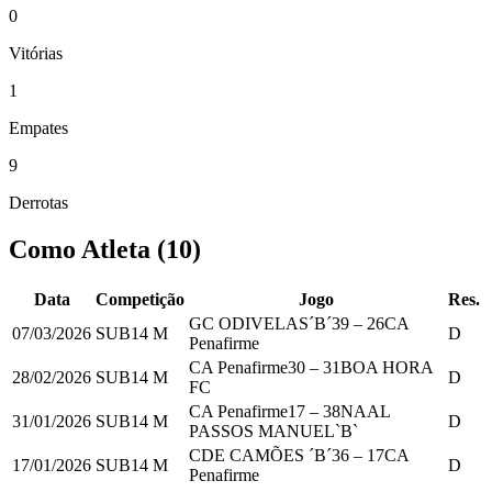
0
Vitórias
1
Empates
9
Derrotas
Como Atleta
(
10
)
Data
Competição
Jogo
Res.
GC ODIVELAS´B´
39
–
26
CA
07/03/2026
SUB14 M
D
Penafirme
CA Penafirme
30
–
31
BOA HORA
28/02/2026
SUB14 M
D
FC
CA Penafirme
17
–
38
NAAL
31/01/2026
SUB14 M
D
PASSOS MANUEL`B`
CDE CAMÕES ´B´
36
–
17
CA
17/01/2026
SUB14 M
D
Penafirme