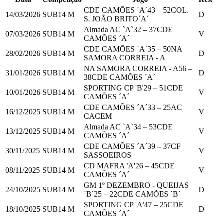
CDE CAMÕES ´A´
43
–
52
COL.
14/03/2026
SUB14 M
D
S. JOÃO BRITO´A´
Almada AC `A`
32
–
37
CDE
07/03/2026
SUB14 M
V
CAMÕES ´A´
CDE CAMÕES ´A´
35
–
50
NA
28/02/2026
SUB14 M
D
SAMORA CORREIA - A
NA SAMORA CORREIA - A
56
–
31/01/2026
SUB14 M
D
38
CDE CAMÕES ´A´
SPORTING CP 'B'
29
–
51
CDE
10/01/2026
SUB14 M
V
CAMÕES ´A´
CDE CAMÕES ´A´
33
–
25
AC
16/12/2025
SUB14 M
V
CACEM
Almada AC `A`
34
–
53
CDE
13/12/2025
SUB14 M
V
CAMÕES ´A´
CDE CAMÕES ´A´
39
–
37
CF
30/11/2025
SUB14 M
V
SASSOEIROS
CD MAFRA 'A'
26
–
45
CDE
08/11/2025
SUB14 M
V
CAMÕES ´A´
GM 1º DEZEMBRO - QUEIJAS
24/10/2025
SUB14 M
D
´B´
25
–
22
CDE CAMÕES ´B´
SPORTING CP 'A'
47
–
25
CDE
18/10/2025
SUB14 M
D
CAMÕES ´A´