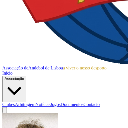
Associação de
Andebol de Lisboa
a viver o nosso desporto
Início
Associação
Clubes
Arbitragem
Notícias
Jogos
Documentos
Contacto