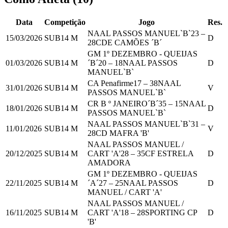
Data
Competição
Jogo
Res.
NAAL PASSOS MANUEL`B`
23
–
15/03/2026
SUB14 M
D
28
CDE CAMÕES ´B´
GM 1º DEZEMBRO - QUEIJAS
01/03/2026
SUB14 M
´B´
20
–
18
NAAL PASSOS
D
MANUEL`B`
CA Penafirme
17
–
38
NAAL
31/01/2026
SUB14 M
V
PASSOS MANUEL`B`
CR B º JANEIRO´B´
35
–
15
NAAL
18/01/2026
SUB14 M
D
PASSOS MANUEL`B`
NAAL PASSOS MANUEL`B`
31
–
11/01/2026
SUB14 M
V
28
CD MAFRA 'B'
NAAL PASSOS MANUEL /
20/12/2025
SUB14 M
CART 'A'
28
–
35
CF ESTRELA
D
AMADORA
GM 1º DEZEMBRO - QUEIJAS
22/11/2025
SUB14 M
´A´
27
–
25
NAAL PASSOS
D
MANUEL / CART 'A'
NAAL PASSOS MANUEL /
16/11/2025
SUB14 M
CART 'A'
18
–
28
SPORTING CP
D
'B'