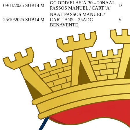
GC ODIVELAS´A´
30
–
29
NAAL
09/11/2025
SUB14 M
D
PASSOS MANUEL / CART 'A'
NAAL PASSOS MANUEL /
25/10/2025
SUB14 M
CART 'A'
35
–
25
ADC
V
BENAVENTE