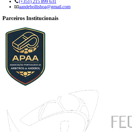
📞
(+351) 215 899 631
📧
aandebollisboa@gmail.com
Parceiros Institucionais