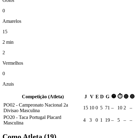
Golos
0
Amarelos
15
2 min
2
Vermelhos
0
Azuis
🟡
⏱
Competição (Atleta)
J
V
E
D
G
🔴
🔵
PO02 - Campeonato Nacional 2a
15
10
0
5
71
–
10
2
–
Divisao Masculina
PO20 - Taca Portugal Placard
4
3
0
1
19
–
5
–
–
Masculina
Como Atleta
(
19
)