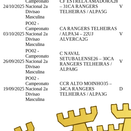
Campeonato
CF ESTRELA AMADORA
28
24/10/2025
Nacional 2a
–
31
CA RANGERS
V
Divisao
TELHEIRAS / ALPA
5
G
Masculina
PO02 -
Campeonato
CA RANGERS TELHEIRAS
03/10/2025
Nacional 2a
/ ALPA
34
–
22
UJ
V
Divisao
ALVERCA
2
G
Masculina
PO02 -
C NAVAL
Campeonato
SETUBALENSE
26
–
30
CA
26/09/2025
Nacional 2a
V
RANGERS TELHEIRAS /
Divisao
ALPA
8
G
Masculina
PO02 -
Campeonato
CCR ALTO MOINHO
35
–
19/09/2025
Nacional 2a
34
CA RANGERS
D
Divisao
TELHEIRAS / ALPA
3
G
Masculina