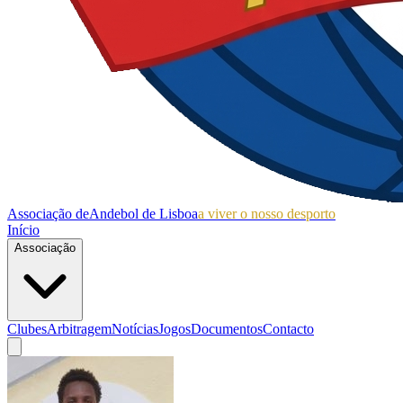
Associação de
Andebol de Lisboa
a viver o nosso desporto
Início
Associação
Clubes
Arbitragem
Notícias
Jogos
Documentos
Contacto