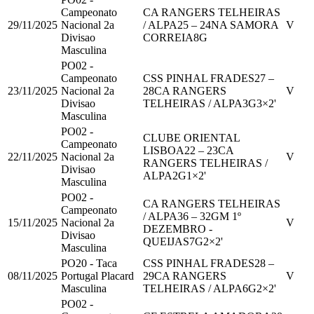
Campeonato
CA RANGERS TELHEIRAS
29/11/2025
Nacional 2a
/ ALPA
25
–
24
NA SAMORA
V
Divisao
CORREIA
8
G
Masculina
PO02 -
Campeonato
CSS PINHAL FRADES
27
–
23/11/2025
Nacional 2a
28
CA RANGERS
V
Divisao
TELHEIRAS / ALPA
3
G
3
×2'
Masculina
PO02 -
CLUBE ORIENTAL
Campeonato
LISBOA
22
–
23
CA
22/11/2025
Nacional 2a
V
RANGERS TELHEIRAS /
Divisao
ALPA
2
G
1
×2'
Masculina
PO02 -
CA RANGERS TELHEIRAS
Campeonato
/ ALPA
36
–
32
GM 1º
15/11/2025
Nacional 2a
V
DEZEMBRO -
Divisao
QUEIJAS
7
G
2
×2'
Masculina
PO20 - Taca
CSS PINHAL FRADES
28
–
08/11/2025
Portugal Placard
29
CA RANGERS
V
Masculina
TELHEIRAS / ALPA
6
G
2
×2'
PO02 -