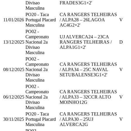
Divisao
FRADES
3
G
1
×2'
Masculina
PO20 - Taca
CA RANGERS TELHEIRAS
11/01/2026
Portugal Placard
/ ALPA
28
–
26
LAGOA
V
Masculina
AC
4
G
2
×2'
PO02 -
Campeonato
UJ ALVERCA
24
–
23
CA
13/12/2025
Nacional 2a
RANGERS TELHEIRAS /
D
Divisao
ALPA
1
G
1
×2'
Masculina
PO02 -
Campeonato
CA RANGERS TELHEIRAS
08/12/2025
Nacional 2a
/ ALPA
34
–
25
C NAVAL
V
Divisao
SETUBALENSE
3
G
1
×2'
Masculina
PO02 -
Campeonato
CA RANGERS TELHEIRAS
06/12/2025
Nacional 2a
/ ALPA
33
–
32
CCR ALTO
V
Divisao
MOINHO
12
G
Masculina
PO20 - Taca
CA RANGERS TELHEIRAS
30/11/2025
Portugal Placard
/ ALPA
30
–
25
UJ
V
Masculina
ALVERCA
2
G
PO02 -