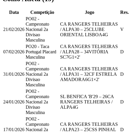
Data
Competição
Jogo
Res.
PO02 -
Campeonato
CA RANGERS TELHEIRAS
21/02/2026
Nacional 2a
/ ALPA
30
–
25
CLUBE
V
Divisao
ORIENTAL LISBOA
4
G
Masculina
PO20 - Taca
CA RANGERS TELHEIRAS
07/02/2026
Portugal Placard
/ ALPA
28
–
34
VITÓRIA
D
Masculina
SC
7
G
1
×2'
PO02 -
Campeonato
CA RANGERS TELHEIRAS
31/01/2026
Nacional 2a
/ ALPA
31
–
32
CF ESTRELA
D
Divisao
AMADORA
6
G
1
×2'
Masculina
PO02 -
Campeonato
SL BENFICA 'B'
29
–
26
CA
24/01/2026
Nacional 2a
RANGERS TELHEIRAS /
D
Divisao
ALPA
4
G
Masculina
PO02 -
Campeonato
CA RANGERS TELHEIRAS
17/01/2026
Nacional 2a
/ ALPA
23
–
25
CSS PINHAL
D