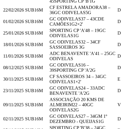
45
SPORTING CP 'B'
1
G
CF ESTRELA AMADORA
38
–
22/02/2026
SUB16M
D
36
GC ODIVELAS
5
G
GC ODIVELAS
37
–
43
CDE
01/02/2026
SUB16M
D
CAMÕES
1
G
2
×2'
SPORTING CP 'A'
48
–
19
GC
25/01/2026
SUB16M
D
ODIVELAS
1
G
GC ODIVELAS
32
–
34
CF
18/01/2026
SUB16M
D
SASSOEIROS
3
G
ADC BENAVENTE 'A'
41
–
25
GC
11/01/2026
SUB16M
D
ODIVELAS
GC ODIVELAS
16
–
08/12/2025
SUB16M
D
39
SPORTING CP 'A'
2
G
CF SASSOEIROS
34
–
34
GC
30/11/2025
SUB16M
E
ODIVELAS
1
×2'
GC ODIVELAS
24
–
33
ADC
23/11/2025
SUB16M
D
BENAVENTE 'A'
2
G
ASSOCIAÇÃO 20 KMS DE
09/11/2025
SUB16M
ALMEIRIM
22
–
40
GC
V
ODIVELAS
2
G
GC ODIVELAS
27
–
34
GM 1º
02/11/2025
SUB16M
D
DEZEMBRO - QUEIJAS
1
G
SPORTING CP 'B'
38
–
24
GC