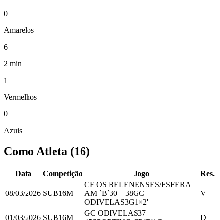
0
Amarelos
6
2 min
1
Vermelhos
0
Azuis
Como Atleta
(
16
)
Data
Competição
Jogo
Res.
CF OS BELENENSES/ESFERA
08/03/2026
SUB16M
AM `B`
30
–
38
GC
V
ODIVELAS
3
G
1
×2'
GC ODIVELAS
37
–
01/03/2026
SUB16M
D