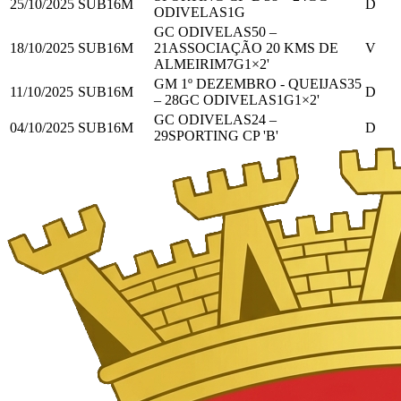
25/10/2025
SUB16M
D
ODIVELAS
1
G
GC ODIVELAS
50
–
18/10/2025
SUB16M
21
ASSOCIAÇÃO 20 KMS DE
V
ALMEIRIM
7
G
1
×2'
GM 1º DEZEMBRO - QUEIJAS
35
11/10/2025
SUB16M
D
–
28
GC ODIVELAS
1
G
1
×2'
GC ODIVELAS
24
–
04/10/2025
SUB16M
D
29
SPORTING CP 'B'