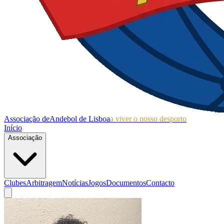
Associação de
Andebol de Lisboa
a viver o nosso desporto
Início
Associação
Clubes
Arbitragem
Notícias
Jogos
Documentos
Contacto