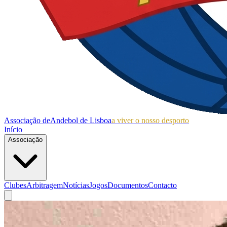
Associação de
Andebol de Lisboa
a viver o nosso desporto
Início
Associação
Clubes
Arbitragem
Notícias
Jogos
Documentos
Contacto