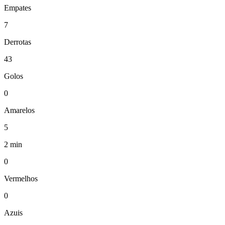
Empates
7
Derrotas
43
Golos
0
Amarelos
5
2 min
0
Vermelhos
0
Azuis