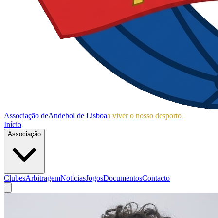
Associação de
Andebol de Lisboa
a viver o nosso desporto
Início
Associação
Clubes
Arbitragem
Notícias
Jogos
Documentos
Contacto