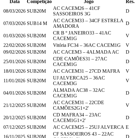
Data
Competição
Jogo
Res.
AC CACEM
26
–
41
CF
08/03/2026
SUB20M
D
SASSOEIROS
3
G
AC CACEM
33
–
34
CF ESTRELA
07/03/2026
SUB14 M
D
AMADORA
CR B º JANEIRO
33
–
41
AC
01/03/2026
SUB20M
V
CACEM
1
G
22/02/2026
SUB20M
Vitória FC
34
–
36
AC CACEM
1
G
V
09/02/2026
SUB20M
AC CACEM
3
–
4
ALMADA AC
D
CDE CAMÕES
31
–
27
AC
25/01/2026
SUB20M
D
CACEM
1
G
18/01/2026
SUB20M
AC CACEM
31
–
27
CD MAFRA
V
UJ ALVERCA
25
–
36
AC
11/01/2026
SUB20M
V
CACEM
3
G
ALMADA AC
38
–
32
AC
04/01/2026
SUB20M
D
CACEM
1
G
AC CACEM
31
–
22
CDE
21/12/2025
SUB20M
V
CAMÕES
2
G
1
×2'
CD MAFRA
34
–
23
AC
20/12/2025
SUB20M
D
CACEM
1
G
1
×2'
07/12/2025
SUB20M
AC CACEM
25
–
25
UJ ALVERCA
E
CF SASSOEIROS
43
–
22
AC
16/11/2025
SUB20M
D