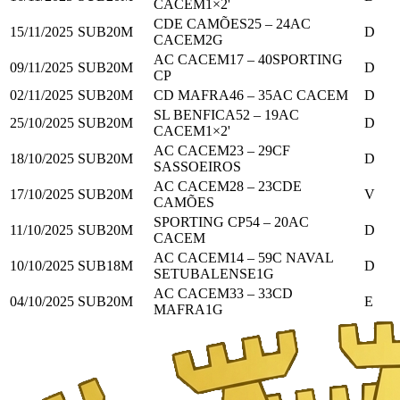
CACEM
1
×2'
CDE CAMÕES
25
–
24
AC
15/11/2025
SUB20M
D
CACEM
2
G
AC CACEM
17
–
40
SPORTING
09/11/2025
SUB20M
D
CP
02/11/2025
SUB20M
CD MAFRA
46
–
35
AC CACEM
D
SL BENFICA
52
–
19
AC
25/10/2025
SUB20M
D
CACEM
1
×2'
AC CACEM
23
–
29
CF
18/10/2025
SUB20M
D
SASSOEIROS
AC CACEM
28
–
23
CDE
17/10/2025
SUB20M
V
CAMÕES
SPORTING CP
54
–
20
AC
11/10/2025
SUB20M
D
CACEM
AC CACEM
14
–
59
C NAVAL
10/10/2025
SUB18M
D
SETUBALENSE
1
G
AC CACEM
33
–
33
CD
04/10/2025
SUB20M
E
MAFRA
1
G