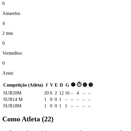
0
Amarelos
4
2 min
0
Vermelhos
0
Azuis
🟡
⏱
Competição (Atleta)
J
V
E
D
G
🔴
🔵
SUB20M
20
6
2
12
16
–
4
–
–
SUB14 M
1
0
0
1
–
–
–
–
–
SUB18M
1
0
0
1
1
–
–
–
–
Como Atleta
(
22
)