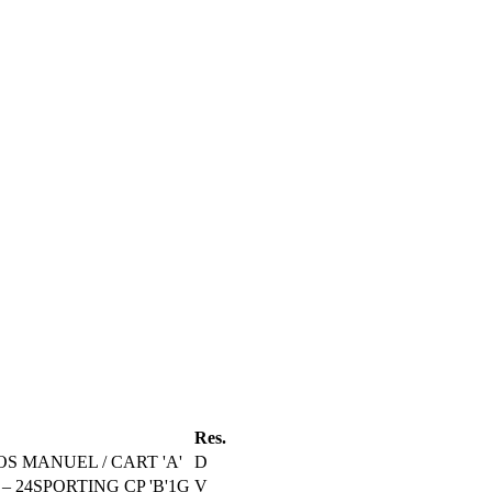
Res.
S MANUEL / CART 'A'
D
–
24
SPORTING CP 'B'
1
G
V