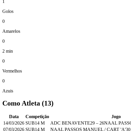
1
Golos
0
Amarelos
0
2 min
0
Vermelhos
0
Azuis
Como Atleta
(
13
)
Data
Competição
Jogo
14/03/2026
SUB14 M
ADC BENAVENTE
29
–
26
NAAL PASSO
07/03/2026
SUB14 M
NAAL PASSOS MANUEL / CART 'A'
30