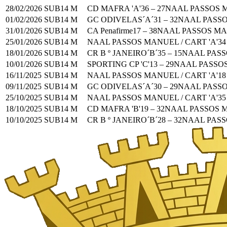
28/02/2026
SUB14 M
CD MAFRA 'A'
36
–
27
NAAL PASSOS M
01/02/2026
SUB14 M
GC ODIVELAS´A´
31
–
32
NAAL PASSO
31/01/2026
SUB14 M
CA Penafirme
17
–
38
NAAL PASSOS MA
25/01/2026
SUB14 M
NAAL PASSOS MANUEL / CART 'A'
34
18/01/2026
SUB14 M
CR B º JANEIRO´B´
35
–
15
NAAL PASS
10/01/2026
SUB14 M
SPORTING CP 'C'
13
–
29
NAAL PASSOS
16/11/2025
SUB14 M
NAAL PASSOS MANUEL / CART 'A'
18
09/11/2025
SUB14 M
GC ODIVELAS´A´
30
–
29
NAAL PASSO
25/10/2025
SUB14 M
NAAL PASSOS MANUEL / CART 'A'
35
18/10/2025
SUB14 M
CD MAFRA 'B'
19
–
32
NAAL PASSOS M
10/10/2025
SUB14 M
CR B º JANEIRO´B´
28
–
32
NAAL PASSO