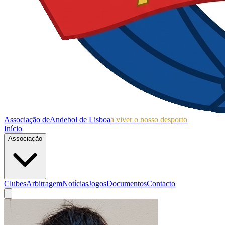
Associação de
Andebol de Lisboa
a viver o nosso desporto
Início
Associação
Clubes
Arbitragem
Notícias
Jogos
Documentos
Contacto