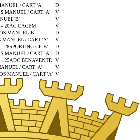
ANUEL / CART 'A'
D
S MANUEL / CART 'A'
V
NUEL`B`
V
–
20
AC CACEM
V
OS MANUEL`B`
D
 MANUEL / CART 'A'
V
–
28
SPORTING CP 'B'
D
S MANUEL / CART 'A'
D
–
25
ADC BENAVENTE
V
ANUEL / CART 'A'
V
S MANUEL / CART 'A'
V