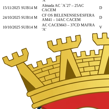
'A'
Almada AC `A`
27
–
25
AC
15/11/2025
SUB14 M
D
CACEM
CF OS BELENENSES/ESFERA
24/10/2025
SUB14 M
D
AM
41
–
14
AC CACEM
AC CACEM
43
–
37
CD MAFRA
10/10/2025
SUB14 M
V
'A'