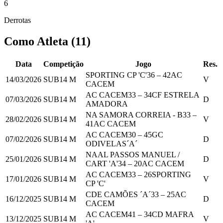
6
Derrotas
Como Atleta
(
11
)
Data
Competição
Jogo
Res.
SPORTING CP 'C'
36
–
42
AC
14/03/2026
SUB14 M
V
CACEM
AC CACEM
33
–
34
CF ESTRELA
07/03/2026
SUB14 M
D
AMADORA
NA SAMORA CORREIA - B
33
–
28/02/2026
SUB14 M
V
41
AC CACEM
AC CACEM
30
–
45
GC
07/02/2026
SUB14 M
D
ODIVELAS´A´
NAAL PASSOS MANUEL /
25/01/2026
SUB14 M
D
CART 'A'
34
–
20
AC CACEM
AC CACEM
33
–
26
SPORTING
17/01/2026
SUB14 M
V
CP 'C'
CDE CAMÕES ´A´
33
–
25
AC
16/12/2025
SUB14 M
D
CACEM
AC CACEM
41
–
34
CD MAFRA
13/12/2025
SUB14 M
V