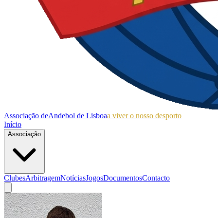
Associação de
Andebol de Lisboa
a viver o nosso desporto
Início
Associação
Clubes
Arbitragem
Notícias
Jogos
Documentos
Contacto