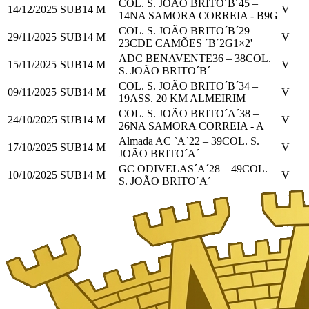
COL. S. JOÃO BRITO´B´
45
–
14/12/2025
SUB14 M
V
14
NA SAMORA CORREIA - B
9
G
COL. S. JOÃO BRITO´B´
29
–
29/11/2025
SUB14 M
V
23
CDE CAMÕES ´B´
2
G
1
×2'
ADC BENAVENTE
36
–
38
COL.
15/11/2025
SUB14 M
V
S. JOÃO BRITO´B´
COL. S. JOÃO BRITO´B´
34
–
09/11/2025
SUB14 M
V
19
ASS. 20 KM ALMEIRIM
COL. S. JOÃO BRITO´A´
38
–
24/10/2025
SUB14 M
V
26
NA SAMORA CORREIA - A
Almada AC `A`
22
–
39
COL. S.
17/10/2025
SUB14 M
V
JOÃO BRITO´A´
GC ODIVELAS´A´
28
–
49
COL.
10/10/2025
SUB14 M
V
S. JOÃO BRITO´A´