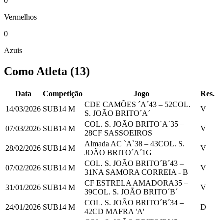
0
Vermelhos
0
Azuis
Como Atleta
(
13
)
Data
Competição
Jogo
Res.
CDE CAMÕES ´A´
43
–
52
COL.
14/03/2026
SUB14 M
V
S. JOÃO BRITO´A´
COL. S. JOÃO BRITO´A´
35
–
07/03/2026
SUB14 M
V
28
CF SASSOEIROS
Almada AC `A`
38
–
43
COL. S.
28/02/2026
SUB14 M
V
JOÃO BRITO´A´
1
G
COL. S. JOÃO BRITO´B´
43
–
07/02/2026
SUB14 M
V
31
NA SAMORA CORREIA - B
CF ESTRELA AMADORA
35
–
31/01/2026
SUB14 M
V
39
COL. S. JOÃO BRITO´B´
COL. S. JOÃO BRITO´B´
34
–
24/01/2026
SUB14 M
D
42
CD MAFRA 'A'