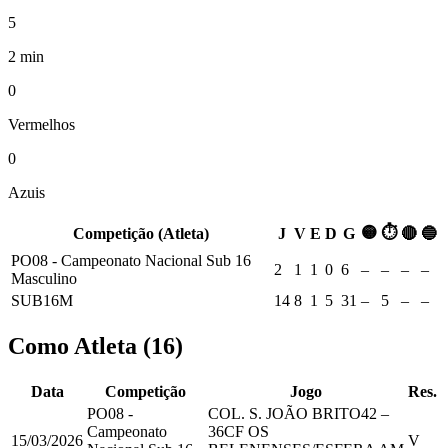
5
2 min
0
Vermelhos
0
Azuis
🟡
⏱
Competição (Atleta)
J
V
E
D
G
🔴
🔵
PO08 - Campeonato Nacional Sub 16
2
1
1
0
6
–
–
–
–
Masculino
SUB16M
14
8
1
5
31
–
5
–
–
Como Atleta
(
16
)
Data
Competição
Jogo
Res.
PO08 -
COL. S. JOÃO BRITO
42
–
Campeonato
36
CF OS
15/03/2026
V