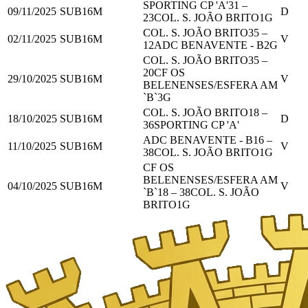
SPORTING CP 'A'
31
–
09/11/2025
SUB16M
D
23
COL. S. JOÃO BRITO
1
G
COL. S. JOÃO BRITO
35
–
02/11/2025
SUB16M
V
12
ADC BENAVENTE - B
2
G
COL. S. JOÃO BRITO
35
–
20
CF OS
29/10/2025
SUB16M
V
BELENENSES/ESFERA AM
`B`
3
G
COL. S. JOÃO BRITO
18
–
18/10/2025
SUB16M
D
36
SPORTING CP 'A'
ADC BENAVENTE - B
16
–
11/10/2025
SUB16M
V
38
COL. S. JOÃO BRITO
1
G
CF OS
BELENENSES/ESFERA AM
04/10/2025
SUB16M
V
`B`
18
–
38
COL. S. JOÃO
BRITO
1
G