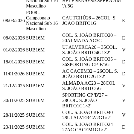
Nacional Sub 16
BELENENSES/ESFERA AM
Masculino
'A'
5
G
PO08 -
Campeonato
CAUTCHÚ
26
–
26
COL. S.
08/03/2026
E
Nacional Sub 16
JOÃO BRITO
1
G
Masculino
COL. S. JOÃO BRITO
20
–
08/02/2026
SUB16M
E
20
ALMADA AC
3
G
UJ ALVERCA
26
–
35
COL.
01/02/2026
SUB16M
V
S. JOÃO BRITO
4
G
1
×2'
COL. S. JOÃO BRITO
35
–
18/01/2026
SUB16M
D
36
SPORTING CP 'B'
5
G
AC CACEM
32
–
26
COL. S.
11/01/2026
SUB16M
D
JOÃO BRITO
2
G
1
×2'
ALMADA AC
23
–
28
COL.
21/12/2025
SUB16M
V
S. JOÃO BRITO
5
G
SPORTING CP 'B'
27
–
30/11/2025
SUB16M
28
COL. S. JOÃO
V
BRITO
1
G
1
×2'
COL. S. JOÃO BRITO
40
–
28/11/2025
SUB16M
V
28
UJ ALVERCA
2
G
1
×2'
COL. S. JOÃO BRITO
24
–
23/11/2025
SUB16M
D
27
AC CACEM
1
G
1
×2'