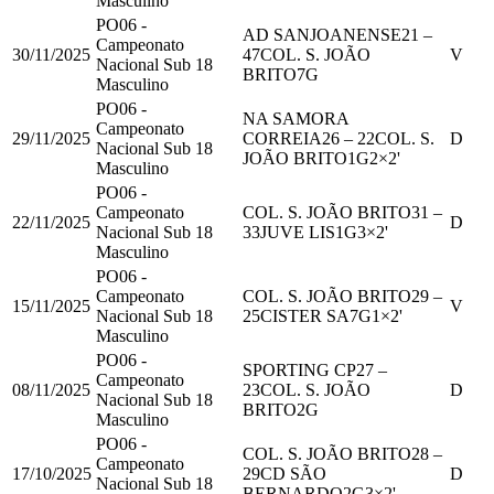
Masculino
PO06 -
AD SANJOANENSE
21
–
Campeonato
30/11/2025
47
COL. S. JOÃO
V
Nacional Sub 18
BRITO
7
G
Masculino
PO06 -
NA SAMORA
Campeonato
29/11/2025
CORREIA
26
–
22
COL. S.
D
Nacional Sub 18
JOÃO BRITO
1
G
2
×2'
Masculino
PO06 -
Campeonato
COL. S. JOÃO BRITO
31
–
22/11/2025
D
Nacional Sub 18
33
JUVE LIS
1
G
3
×2'
Masculino
PO06 -
Campeonato
COL. S. JOÃO BRITO
29
–
15/11/2025
V
Nacional Sub 18
25
CISTER SA
7
G
1
×2'
Masculino
PO06 -
SPORTING CP
27
–
Campeonato
08/11/2025
23
COL. S. JOÃO
D
Nacional Sub 18
BRITO
2
G
Masculino
PO06 -
COL. S. JOÃO BRITO
28
–
Campeonato
17/10/2025
29
CD SÃO
D
Nacional Sub 18
BERNARDO
2
G
3
×2'