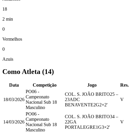
18
2 min
0
Vermelhos
0
Azuis
Como Atleta
(
14
)
Data
Competição
Jogo
Res.
PO06 -
COL. S. JOÃO BRITO
25
–
Campeonato
18/03/2026
23
ADC
V
Nacional Sub 18
BENAVENTE
2
G
2
×2'
Masculino
PO06 -
COL. S. JOÃO BRITO
34
–
Campeonato
14/03/2026
22
GA
V
Nacional Sub 18
PORTALEGRE
1
G
3
×2'
Masculino