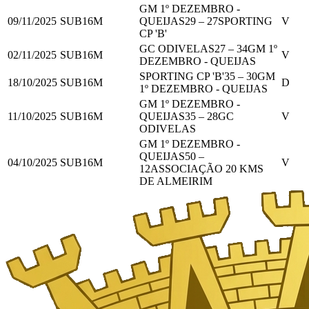
GM 1º DEZEMBRO -
09/11/2025
SUB16M
QUEIJAS
29
–
27
SPORTING
V
CP 'B'
GC ODIVELAS
27
–
34
GM 1º
02/11/2025
SUB16M
V
DEZEMBRO - QUEIJAS
SPORTING CP 'B'
35
–
30
GM
18/10/2025
SUB16M
D
1º DEZEMBRO - QUEIJAS
GM 1º DEZEMBRO -
11/10/2025
SUB16M
QUEIJAS
35
–
28
GC
V
ODIVELAS
GM 1º DEZEMBRO -
QUEIJAS
50
–
04/10/2025
SUB16M
V
12
ASSOCIAÇÃO 20 KMS
DE ALMEIRIM