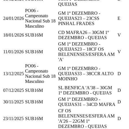
QUEIJAS
PO06 -
GM 1º DEZEMBRO -
Campeonato
24/01/2026
QUEIJAS
23
–
23
CSS
E
Nacional Sub 18
PINHAL FRADES
Masculino
CD MAFRA
26
–
30
GM 1º
18/01/2026
SUB16M
V
DEZEMBRO - QUEIJAS
GM 1º DEZEMBRO -
QUEIJAS
23
–
18
CF OS
11/01/2026
SUB16M
V
BELENENSES/ESFERA AM
'A'
PO06 -
GM 1º DEZEMBRO -
Campeonato
13/12/2025
QUEIJAS
33
–
38
CCR ALTO
D
Nacional Sub 18
MOINHO
Masculino
SL BENFICA 'A'
38
–
30
GM
07/12/2025
SUB16M
D
1º DEZEMBRO - QUEIJAS
GM 1º DEZEMBRO -
30/11/2025
SUB16M
D
QUEIJAS
31
–
34
CD MAFRA
CF OS
BELENENSES/ESFERA AM
23/11/2025
SUB16M
D
'A'
26
–
22
GM 1º
DEZEMBRO - QUEIJAS