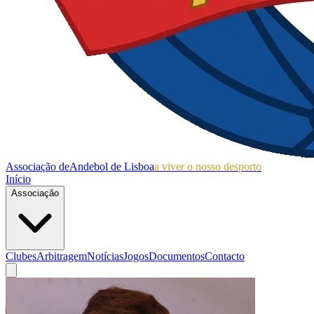
Associação de
Andebol de Lisboa
a viver o nosso desporto
Início
Associação
Clubes
Arbitragem
Notícias
Jogos
Documentos
Contacto