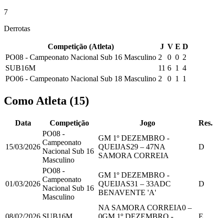
7
Derrotas
Competição (Atleta)
J
V
E
D
PO08 - Campeonato Nacional Sub 16 Masculino
2
0
0
2
SUB16M
11
6
1
4
PO06 - Campeonato Nacional Sub 18 Masculino
2
0
1
1
Como Atleta
(
15
)
Data
Competição
Jogo
Res.
PO08 -
GM 1º DEZEMBRO -
Campeonato
15/03/2026
QUEIJAS
29
–
47
NA
D
Nacional Sub 16
SAMORA CORREIA
Masculino
PO08 -
GM 1º DEZEMBRO -
Campeonato
01/03/2026
QUEIJAS
31
–
33
ADC
D
Nacional Sub 16
BENAVENTE 'A'
Masculino
NA SAMORA CORREIA
0
–
08/02/2026
SUB16M
0
GM 1º DEZEMBRO -
E