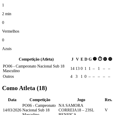
1
2 min
0
Vermelhos
0
Azuis
🟡
⏱
Competição (Atleta)
J
V
E
D
G
🔴
🔵
PO06 - Campeonato Nacional Sub 18
14
13
0
1
1
–
1
–
–
Masculino
Outros
4
3
1
0
–
–
–
–
–
Como Atleta
(
18
)
Data
Competição
Jogo
Res.
PO06 - Campeonato
NA SAMORA
14/03/2026
Nacional Sub 18
CORREIA
18
–
23
SL
V
Masculino
BENFICA