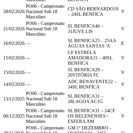
PO06 - Campeonato
CD SÃO BERNARDO
19
28/02/2026
Nacional Sub 18
V
–
24
SL BENFICA
Masculino
PO06 - Campeonato
SL BENFICA
40
–
21/02/2026
Nacional Sub 18
V
31
JUVE LIS
Masculino
SL BENFICA
25
–
25
AA
16/02/2026
—
E
ÁGUAS SANTAS 'A'
CF ESTRELA
15/02/2026
—
AMADORA
15
–
40
SL
V
BENFICA
SL BENFICA
29
–
15/02/2026
—
V
20
VITÓRIA FC
ADC BENAVENTE
22
–
14/02/2026
—
V
34
SL BENFICA
PO06 - Campeonato
SL BENFICA
31
–
13/12/2025
Nacional Sub 18
V
28
LAGOA AC
1
G
Masculino
PO06 - Campeonato
SL BENFICA
31
–
24
CF
06/12/2025
Nacional Sub 18
OS BELENENSES /
V
Masculino
ESFERA AM
PO06 - Campeonato
GM 1º DEZEMBRO -