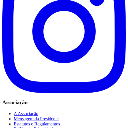
Associação
A Associação
Mensagem da Presidente
Estatutos e Regulamentos