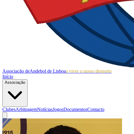
Associação de
Andebol de Lisboa
a viver o nosso desporto
Início
Associação
Clubes
Arbitragem
Notícias
Jogos
Documentos
Contacto