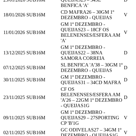
BENFICA 'A'
CD MAFRA
26
–
30
GM 1º
18/01/2026
SUB16M
V
DEZEMBRO - QUEIJAS
GM 1º DEZEMBRO -
QUEIJAS
23
–
18
CF OS
11/01/2026
SUB16M
V
BELENENSES/ESFERA AM
'A'
GM 1º DEZEMBRO -
13/12/2025
SUB16M
QUEIJAS
22
–
38
NA
D
SAMORA CORREIA
SL BENFICA 'A'
38
–
30
GM 1º
07/12/2025
SUB16M
D
DEZEMBRO - QUEIJAS
GM 1º DEZEMBRO -
30/11/2025
SUB16M
D
QUEIJAS
31
–
34
CD MAFRA
CF OS
BELENENSES/ESFERA AM
23/11/2025
SUB16M
D
'A'
26
–
22
GM 1º DEZEMBRO
- QUEIJAS
1
G
GM 1º DEZEMBRO -
09/11/2025
SUB16M
QUEIJAS
29
–
27
SPORTING
V
CP 'B'
1
G
GC ODIVELAS
27
–
34
GM 1º
02/11/2025
SUB16M
V
DEZEMBRO - QUEIJAS
1
G