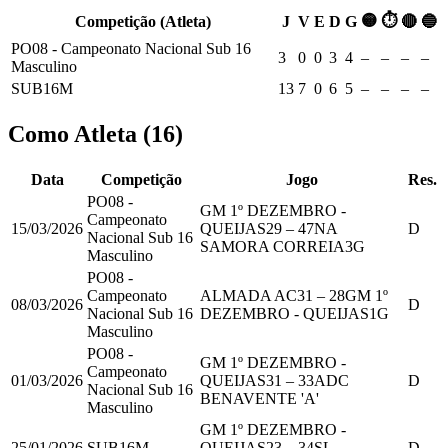
🟡
⏱
Competição (Atleta)
J
V
E
D
G
🔴
🔵
PO08 - Campeonato Nacional Sub 16
3
0
0
3
4
–
–
–
–
Masculino
SUB16M
13
7
0
6
5
–
–
–
–
Como Atleta
(
16
)
Data
Competição
Jogo
Res.
PO08 -
GM 1º DEZEMBRO -
Campeonato
15/03/2026
QUEIJAS
29
–
47
NA
D
Nacional Sub 16
SAMORA CORREIA
3
G
Masculino
PO08 -
Campeonato
ALMADA AC
31
–
28
GM 1º
08/03/2026
D
Nacional Sub 16
DEZEMBRO - QUEIJAS
1
G
Masculino
PO08 -
GM 1º DEZEMBRO -
Campeonato
01/03/2026
QUEIJAS
31
–
33
ADC
D
Nacional Sub 16
BENAVENTE 'A'
Masculino
GM 1º DEZEMBRO -
25/01/2026
SUB16M
QUEIJAS
23
–
34
SL
D