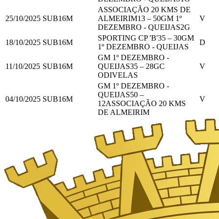
ASSOCIAÇÃO 20 KMS DE
25/10/2025
SUB16M
ALMEIRIM
13
–
50
GM 1º
V
DEZEMBRO - QUEIJAS
2
G
SPORTING CP 'B'
35
–
30
GM
18/10/2025
SUB16M
D
1º DEZEMBRO - QUEIJAS
GM 1º DEZEMBRO -
11/10/2025
SUB16M
QUEIJAS
35
–
28
GC
V
ODIVELAS
GM 1º DEZEMBRO -
QUEIJAS
50
–
04/10/2025
SUB16M
V
12
ASSOCIAÇÃO 20 KMS
DE ALMEIRIM