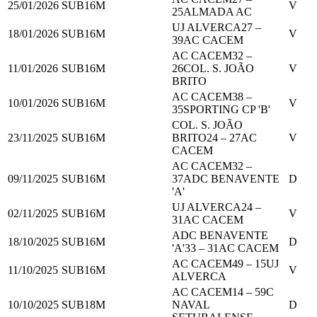
25/01/2026
SUB16M
V
25
ALMADA AC
UJ ALVERCA
27
–
18/01/2026
SUB16M
V
39
AC CACEM
AC CACEM
32
–
11/01/2026
SUB16M
26
COL. S. JOÃO
V
BRITO
AC CACEM
38
–
10/01/2026
SUB16M
V
35
SPORTING CP 'B'
COL. S. JOÃO
23/11/2025
SUB16M
BRITO
24
–
27
AC
V
CACEM
AC CACEM
32
–
09/11/2025
SUB16M
37
ADC BENAVENTE
D
'A'
UJ ALVERCA
24
–
02/11/2025
SUB16M
V
31
AC CACEM
ADC BENAVENTE
18/10/2025
SUB16M
D
'A'
33
–
31
AC CACEM
AC CACEM
49
–
15
UJ
11/10/2025
SUB16M
V
ALVERCA
AC CACEM
14
–
59
C
10/10/2025
SUB18M
NAVAL
D