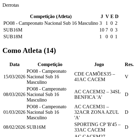
Derrotas
Competição (Atleta)
J
V
E
D
PO08 - Campeonato Nacional Sub 16 Masculino
3
1
0
2
SUB16M
10
7
0
3
SUB18M
1
0
0
1
Como Atleta
(
14
)
Data
Competição
Jogo
Res.
PO08 - Campeonato
CDE CAMÕES
35
–
15/03/2026
Nacional Sub 16
V
41
AC CACEM
Masculino
PO08 - Campeonato
AC CACEM
32
–
34
SL
08/03/2026
Nacional Sub 16
D
BENFICA 'A'
Masculino
PO08 - Campeonato
AC CACEM
31
–
01/03/2026
Nacional Sub 16
32
ACR ZONA AZUL
D
Masculino
'A'
SPORTING CP 'B'
45
–
08/02/2026
SUB16M
D
33
AC CACEM
AC CACEM
27
–