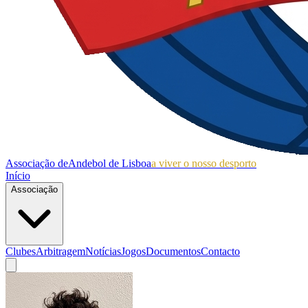
Associação de
Andebol de Lisboa
a viver o nosso desporto
Início
Associação
Clubes
Arbitragem
Notícias
Jogos
Documentos
Contacto