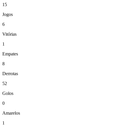
15
Jogos
6
Vitórias
1
Empates
8
Derrotas
52
Golos
0
Amarelos
1