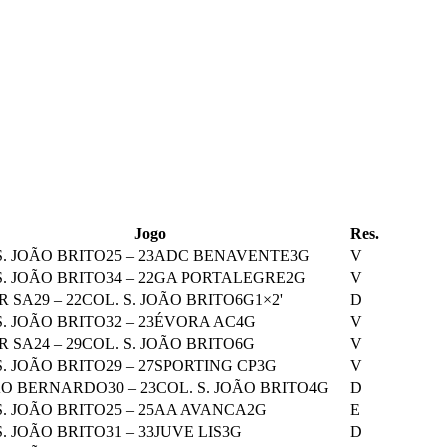
Jogo
Res.
S. JOÃO BRITO
25
–
23
ADC BENAVENTE
3
G
V
S. JOÃO BRITO
34
–
22
GA PORTALEGRE
2
G
V
R SA
29
–
22
COL. S. JOÃO BRITO
6
G
1
×2'
D
S. JOÃO BRITO
32
–
23
ÉVORA AC
4
G
V
R SA
24
–
29
COL. S. JOÃO BRITO
6
G
V
S. JOÃO BRITO
29
–
27
SPORTING CP
3
G
V
ÃO BERNARDO
30
–
23
COL. S. JOÃO BRITO
4
G
D
S. JOÃO BRITO
25
–
25
AA AVANCA
2
G
E
S. JOÃO BRITO
31
–
33
JUVE LIS
3
G
D