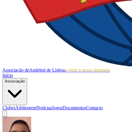
Associação de
Andebol de Lisboa
a viver o nosso desporto
Início
Associação
Clubes
Arbitragem
Notícias
Jogos
Documentos
Contacto