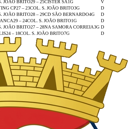
S. JOÃO BRITO
29
–
25
CISTER SA
1
G
V
ING CP
27
–
23
COL. S. JOÃO BRITO
3
G
D
S. JOÃO BRITO
28
–
29
CD SÃO BERNARDO
4
G
D
VANCA
29
–
24
COL. S. JOÃO BRITO
1
G
D
S. JOÃO BRITO
27
–
28
NA SAMORA CORREIA
3
G
D
LIS
24
–
18
COL. S. JOÃO BRITO
7
G
D