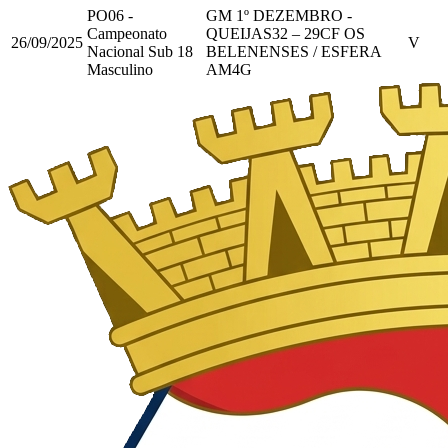
PO06 -
GM 1º DEZEMBRO -
Campeonato
QUEIJAS
32
–
29
CF OS
26/09/2025
V
Nacional Sub 18
BELENENSES / ESFERA
Masculino
AM
4
G