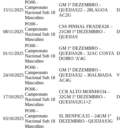
PO06 -
GM 1º DEZEMBRO -
Campeonato
15/11/2025
QUEIJAS
22
–
28
LAGOA
D
Nacional Sub 18
AC
2
G
Masculino
PO06 -
CSS PINHAL FRADES
28
–
Campeonato
08/11/2025
21
GM 1º DEZEMBRO -
D
Nacional Sub 18
QUEIJAS
Masculino
PO06 -
GM 1º DEZEMBRO -
Campeonato
01/11/2025
QUEIJAS
28
–
32
AC COSTA
D
Nacional Sub 18
DOIRO 'A'
4
G
Masculino
PO06 -
GM 1º DEZEMBRO -
Campeonato
24/10/2025
QUEIJAS
32
–
30
ALMADA
V
Nacional Sub 18
AC
4
G
Masculino
PO06 -
CCR ALTO MOINHO
34
–
Campeonato
17/10/2025
32
GM 1º DEZEMBRO -
D
Nacional Sub 18
QUEIJAS
2
G
1
×2'
Masculino
PO06 -
Campeonato
SL BENFICA
35
–
24
GM 1º
03/10/2025
D
Nacional Sub 18
DEZEMBRO - QUEIJAS
3
G
Masculino