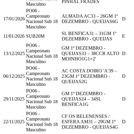
PINHAL FRADES
Masculino
PO06 -
Campeonato
ALMADA AC
33
–
26
GM 1º
17/01/2026
D
Nacional Sub 18
DEZEMBRO - QUEIJAS
6
G
Masculino
SL BENFICA
31
–
31
GM 1º
11/01/2026
SUB20M
E
DEZEMBRO - QUEIJAS
PO06 -
GM 1º DEZEMBRO -
Campeonato
13/12/2025
QUEIJAS
33
–
38
CCR ALTO
D
Nacional Sub 18
MOINHO
1
G
1
×2'
Masculino
PO06 -
AC COSTA DOIRO 'A'
39
–
Campeonato
06/12/2025
23
GM 1º DEZEMBRO -
D
Nacional Sub 18
QUEIJAS
2
G
Masculino
PO06 -
GM 1º DEZEMBRO -
Campeonato
29/11/2025
QUEIJAS
24
–
34
SL
D
Nacional Sub 18
BENFICA
1
G
Masculino
PO06 -
CF OS BELENENSES /
Campeonato
22/11/2025
ESFERA AM
31
–
29
GM 1º
D
Nacional Sub 18
DEZEMBRO - QUEIJAS
4
G
Masculino