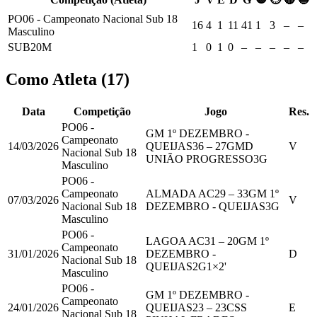
PO06 - Campeonato Nacional Sub 18
16
4
1
11
41
1
3
–
–
Masculino
SUB20M
1
0
1
0
–
–
–
–
–
Como Atleta
(
17
)
Data
Competição
Jogo
Res.
PO06 -
GM 1º DEZEMBRO -
Campeonato
14/03/2026
QUEIJAS
36
–
27
GMD
V
Nacional Sub 18
UNIÃO PROGRESSO
3
G
Masculino
PO06 -
Campeonato
ALMADA AC
29
–
33
GM 1º
07/03/2026
V
Nacional Sub 18
DEZEMBRO - QUEIJAS
3
G
Masculino
PO06 -
LAGOA AC
31
–
20
GM 1º
Campeonato
31/01/2026
DEZEMBRO -
D
Nacional Sub 18
QUEIJAS
2
G
1
×2'
Masculino
PO06 -
GM 1º DEZEMBRO -
Campeonato
24/01/2026
QUEIJAS
23
–
23
CSS
E
Nacional Sub 18