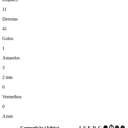
11
Derrotas
41
Golos
1
Amarelos
3
2 min
0
Vermelhos
0
Azuis
🟡
⏱
Competição (Atleta)
J
V
E
D
G
🔴
🔵