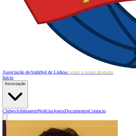
Associação de
Andebol de Lisboa
a viver o nosso desporto
Início
Associação
Clubes
Arbitragem
Notícias
Jogos
Documentos
Contacto