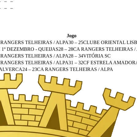
–
–
–
–
–
–
Jogo
 RANGERS TELHEIRAS / ALPA
30
–
25
CLUBE ORIENTAL LIS
 1º DEZEMBRO - QUEIJAS
28
–
28
CA RANGERS TELHEIRAS /
 RANGERS TELHEIRAS / ALPA
28
–
34
VITÓRIA SC
 RANGERS TELHEIRAS / ALPA
31
–
32
CF ESTRELA AMADOR
 ALVERCA
24
–
23
CA RANGERS TELHEIRAS / ALPA