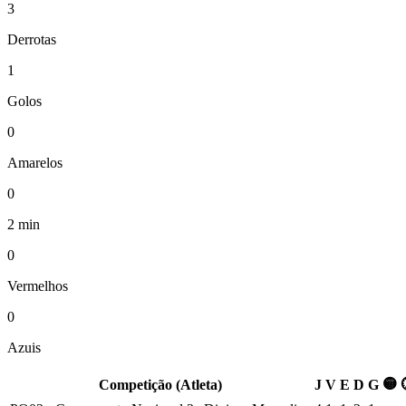
3
Derrotas
1
Golos
0
Amarelos
0
2 min
0
Vermelhos
0
Azuis
🟡
Competição (Atleta)
J
V
E
D
G