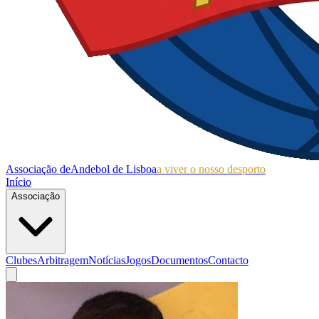
Associação de
Andebol de Lisboa
a viver o nosso desporto
Início
Associação
Clubes
Arbitragem
Notícias
Jogos
Documentos
Contacto