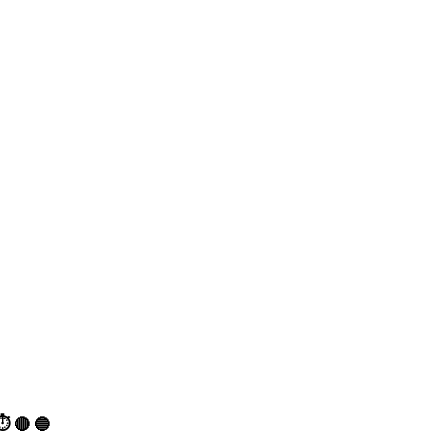
⏱
🔴
🔵