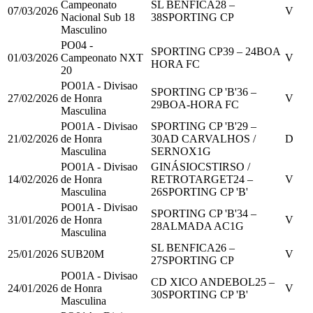
Campeonato
SL BENFICA
28
–
07/03/2026
V
Nacional Sub 18
38
SPORTING CP
Masculino
PO04 -
SPORTING CP
39
–
24
BOA
01/03/2026
Campeonato NXT
V
HORA FC
20
PO01A - Divisao
SPORTING CP 'B'
36
–
27/02/2026
de Honra
V
29
BOA-HORA FC
Masculina
PO01A - Divisao
SPORTING CP 'B'
29
–
21/02/2026
de Honra
30
AD CARVALHOS /
D
Masculina
SERNOX
1
G
PO01A - Divisao
GINÁSIOCSTIRSO /
14/02/2026
de Honra
RETROTARGET
24
–
V
Masculina
26
SPORTING CP 'B'
PO01A - Divisao
SPORTING CP 'B'
34
–
31/01/2026
de Honra
V
28
ALMADA AC
1
G
Masculina
SL BENFICA
26
–
25/01/2026
SUB20M
V
27
SPORTING CP
PO01A - Divisao
CD XICO ANDEBOL
25
–
24/01/2026
de Honra
V
30
SPORTING CP 'B'
Masculina