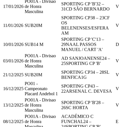
PO01A - Divisao
SPORTING CP 'B'
32
–
17/01/2026
de Honra
V
31
CD SÃO BERNARDO
Masculina
SPORTING CP
38
–
23
CF
OS
11/01/2026
SUB20M
V
BELENENSES/ESFERA
AM
SPORTING CP 'C'
13
–
10/01/2026
SUB14 M
29
NAAL PASSOS
D
MANUEL / CART 'A'
PO01A - Divisao
AD SANJOANENSE
24
–
03/01/2026
de Honra
V
25
SPORTING CP 'B'
Masculina
SPORTING CP
34
–
28
SL
21/12/2025
SUB20M
V
BENFICA
1
G
PO01 -
SPORTING CP
43
–
16/12/2025
Campeonato
V
22
ARSENAL C. DEVESA
Placard Andebol 1
PO01A - Divisao
SPORTING CP 'B'
28
–
13/12/2025
de Honra
V
26
SC HORTA
Masculina
PO01A - Divisao
ACADÉMICO C
08/12/2025
de Honra
FUNCHAL
24
–
E
Masculina
24
SPORTING CP 'B'