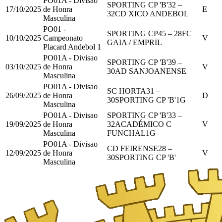
PO01A - Divisao
SPORTING CP 'B'
32
–
17/10/2025
de Honra
E
32
CD XICO ANDEBOL
Masculina
PO01 -
SPORTING CP
45
–
28
FC
10/10/2025
Campeonato
V
GAIA / EMPRIL
Placard Andebol 1
PO01A - Divisao
SPORTING CP 'B'
39
–
03/10/2025
de Honra
V
30
AD SANJOANENSE
Masculina
PO01A - Divisao
SC HORTA
31
–
26/09/2025
de Honra
D
30
SPORTING CP 'B'
1
G
Masculina
PO01A - Divisao
SPORTING CP 'B'
33
–
19/09/2025
de Honra
32
ACADÉMICO C
V
Masculina
FUNCHAL
1
G
PO01A - Divisao
CD FEIRENSE
28
–
12/09/2025
de Honra
V
30
SPORTING CP 'B'
Masculina