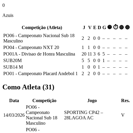
0
Azuis
🟡
⏱
Competição (Atleta)
J
V
E
D
G
🔴
🔵
PO06 - Campeonato Nacional Sub 18
2
2
0
0
–
–
–
–
–
Masculino
PO04 - Campeonato NXT 20
1
1
0
0
–
–
–
–
–
PO01A - Divisao de Honra Masculina
20
11
3
6
5
–
–
–
–
SUB20M
5
5
0
0
1
–
–
–
–
SUB14 M
1
0
0
1
–
–
–
–
–
PO01 - Campeonato Placard Andebol 1
2
2
0
0
–
–
–
–
–
Como Atleta
(
31
)
Data
Competição
Jogo
Res.
PO06 -
Campeonato
SPORTING CP
42
–
14/03/2026
V
Nacional Sub 18
28
LAGOA AC
Masculino
PO06 -