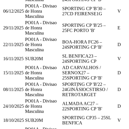
PO01A - Divisao
SPORTING CP 'B'
30
–
06/12/2025
de Honra
V
27
CD FEIRENSE
1
G
Masculina
PO01A - Divisao
SPORTING CP 'B'
25
–
29/11/2025
de Honra
E
25
FC PORTO 'B'
Masculina
PO01A - Divisao
BOA-HORA FC
26
–
22/11/2025
de Honra
D
24
SPORTING CP 'B'
Masculina
SL BENFICA
23
–
16/11/2025
SUB20M
V
24
SPORTING CP
PO01A - Divisao
AD CARVALHOS /
15/11/2025
de Honra
SERNOX
27
–
D
Masculina
25
SPORTING CP 'B'
PO01A - Divisao
SPORTING CP 'B'
22
–
08/11/2025
de Honra
24
GINÁSIOCSTIRSO /
D
Masculina
RETROTARGET
PO01A - Divisao
ALMADA AC
27
–
24/10/2025
de Honra
D
22
SPORTING CP 'B'
Masculina
SPORTING CP
35
–
25
SL
18/10/2025
SUB20M
V
BENFICA