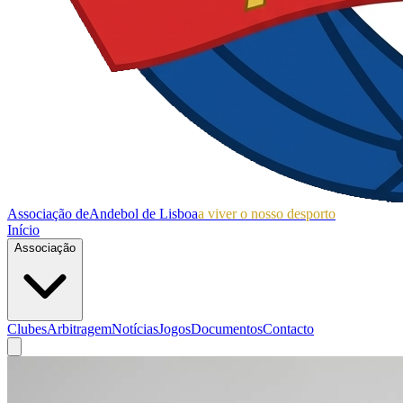
Associação de
Andebol de Lisboa
a viver o nosso desporto
Início
Associação
Clubes
Arbitragem
Notícias
Jogos
Documentos
Contacto