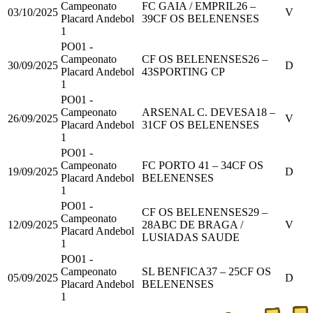
Campeonato
FC GAIA / EMPRIL
26
–
03/10/2025
V
Placard Andebol
39
CF OS BELENENSES
1
PO01 -
Campeonato
CF OS BELENENSES
26
–
30/09/2025
D
Placard Andebol
43
SPORTING CP
1
PO01 -
Campeonato
ARSENAL C. DEVESA
18
–
26/09/2025
V
Placard Andebol
31
CF OS BELENENSES
1
PO01 -
Campeonato
FC PORTO
41
–
34
CF OS
19/09/2025
D
Placard Andebol
BELENENSES
1
PO01 -
CF OS BELENENSES
29
–
Campeonato
12/09/2025
28
ABC DE BRAGA /
V
Placard Andebol
LUSIADAS SAUDE
1
PO01 -
Campeonato
SL BENFICA
37
–
25
CF OS
05/09/2025
D
Placard Andebol
BELENENSES
1