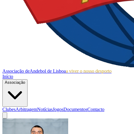
Associação de
Andebol de Lisboa
a viver o nosso desporto
Início
Associação
Clubes
Arbitragem
Notícias
Jogos
Documentos
Contacto