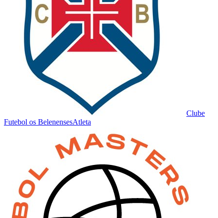
Clube
Futebol os Belenenses
Atleta