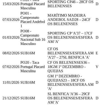
SPORTING CP
46
–
28
CF OS
15/03/2026
Portugal Placard
D
BELENENSES
Masculina
PO01 -
MARÍTIMO MADEIRA
Campeonato
07/03/2026
ANDEBOL SAD
28
–
24
CF
D
Placard Andebol
OS BELENENSES
1
PO08 -
SPORTING CP 'A'
37
–
17
CF
Campeonato
01/03/2026
OS BELENENSES/ESFERA
D
Nacional Sub 16
AM 'A'
Masculino
CF OS
08/02/2026
SUB16M
BELENENSES/ESFERA AM
E
'A'
27
–
27
SL BENFICA 'A'
PO20 - Taca
CF OS BELENENSES
36
–
07/02/2026
Portugal Placard
18
GM 1º DEZEMBRO -
V
Masculina
QUEIJAS
GM 1º DEZEMBRO -
QUEIJAS
23
–
18
CF OS
11/01/2026
SUB16M
D
BELENENSES/ESFERA AM
'A'
SL BENFICA 'A'
36
–
29
CF
21/12/2025
SUB16M
OS BELENENSES/ESFERA
D
AM 'A'