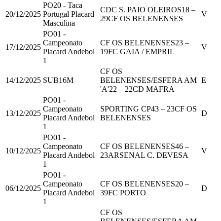
PO20 - Taca
CDC S. PAIO OLEIROS
18
–
20/12/2025
Portugal Placard
V
29
CF OS BELENENSES
Masculina
PO01 -
Campeonato
CF OS BELENENSES
23
–
17/12/2025
V
Placard Andebol
19
FC GAIA / EMPRIL
1
CF OS
14/12/2025
SUB16M
BELENENSES/ESFERA AM
E
'A'
22
–
22
CD MAFRA
PO01 -
Campeonato
SPORTING CP
43
–
23
CF OS
13/12/2025
D
Placard Andebol
BELENENSES
1
PO01 -
Campeonato
CF OS BELENENSES
46
–
10/12/2025
V
Placard Andebol
23
ARSENAL C. DEVESA
1
PO01 -
Campeonato
CF OS BELENENSES
20
–
06/12/2025
D
Placard Andebol
39
FC PORTO
1
CF OS