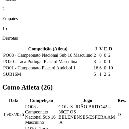
2
Empates
15
Derrotas
Competição (Atleta)
J
V
E
D
PO08 - Campeonato Nacional Sub 16 Masculino
2
0
0
2
PO20 - Taca Portugal Placard Masculina
3
2
0
1
PO01 - Campeonato Placard Andebol 1
16
6
0
10
SUB16M
5
1
2
2
Como Atleta
(
26
)
Data
Competição
Jogo
Res.
PO08 -
COL. S. JOÃO BRITO
42
–
Campeonato
36
CF OS
15/03/2026
D
Nacional Sub 16
BELENENSES/ESFERA AM
Masculino
'A'
PO20 - Taca