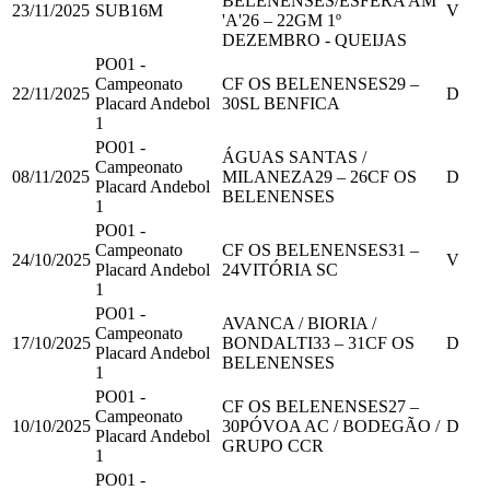
BELENENSES/ESFERA AM
23/11/2025
SUB16M
V
'A'
26
–
22
GM 1º
DEZEMBRO - QUEIJAS
PO01 -
Campeonato
CF OS BELENENSES
29
–
22/11/2025
D
Placard Andebol
30
SL BENFICA
1
PO01 -
ÁGUAS SANTAS /
Campeonato
08/11/2025
MILANEZA
29
–
26
CF OS
D
Placard Andebol
BELENENSES
1
PO01 -
Campeonato
CF OS BELENENSES
31
–
24/10/2025
V
Placard Andebol
24
VITÓRIA SC
1
PO01 -
AVANCA / BIORIA /
Campeonato
17/10/2025
BONDALTI
33
–
31
CF OS
D
Placard Andebol
BELENENSES
1
PO01 -
CF OS BELENENSES
27
–
Campeonato
10/10/2025
30
PÓVOA AC / BODEGÃO /
D
Placard Andebol
GRUPO CCR
1
PO01 -