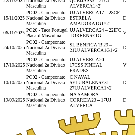
22/11/2025
Nacional 2a Divisao
QUEIJAS
33
–
21
UJ
D
Masculina
ALVERCA
1
×2'
PO02 - Campeonato
UJ ALVERCA
17
–
28
CF
15/11/2025
Nacional 2a Divisao
ESTRELA
D
Masculina
AMADORA
1
G
1
×2'
PO20 - Taca Portugal
UJ ALVERCA
24
–
22
IFC
06/11/2025
V
Placard Masculina
TORRENSE
1
G
PO02 - Campeonato
SL BENFICA 'B'
29
–
24/10/2025
Nacional 2a Divisao
D
21
UJ ALVERCA
1
G
1
×2'
Masculina
PO02 - Campeonato
UJ ALVERCA
20
–
17/10/2025
Nacional 2a Divisao
17
CSS PINHAL
V
Masculina
FRADES
PO02 - Campeonato
C NAVAL
10/10/2025
Nacional 2a Divisao
SETUBALENSE
31
–
D
Masculina
27
UJ ALVERCA
1
×2'
PO02 - Campeonato
NA SAMORA
19/09/2025
Nacional 2a Divisao
CORREIA
23
–
17
UJ
D
Masculina
ALVERCA