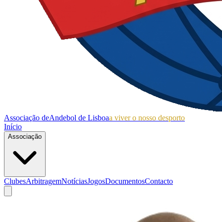
Associação de
Andebol de Lisboa
a viver o nosso desporto
Início
Associação
Clubes
Arbitragem
Notícias
Jogos
Documentos
Contacto