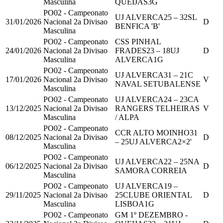
Masculina
QUEIJAS
3
G
PO02 - Campeonato
UJ ALVERCA
25
–
32
SL
31/01/2026
Nacional 2a Divisao
D
BENFICA 'B'
Masculina
PO02 - Campeonato
CSS PINHAL
24/01/2026
Nacional 2a Divisao
FRADES
23
–
18
UJ
D
Masculina
ALVERCA
1
G
PO02 - Campeonato
UJ ALVERCA
31
–
21
C
17/01/2026
Nacional 2a Divisao
V
NAVAL SETUBALENSE
Masculina
PO02 - Campeonato
UJ ALVERCA
24
–
23
CA
13/12/2025
Nacional 2a Divisao
RANGERS TELHEIRAS
V
Masculina
/ ALPA
PO02 - Campeonato
CCR ALTO MOINHO
31
08/12/2025
Nacional 2a Divisao
D
–
25
UJ ALVERCA
2
×2'
Masculina
PO02 - Campeonato
UJ ALVERCA
22
–
25
NA
06/12/2025
Nacional 2a Divisao
D
SAMORA CORREIA
Masculina
PO02 - Campeonato
UJ ALVERCA
19
–
29/11/2025
Nacional 2a Divisao
25
CLUBE ORIENTAL
D
Masculina
LISBOA
1
G
PO02 - Campeonato
GM 1º DEZEMBRO -