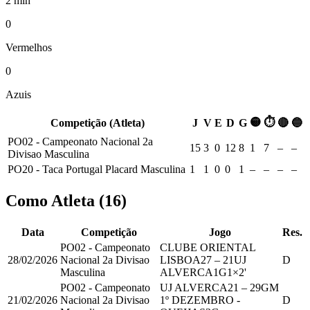
2 min
0
Vermelhos
0
Azuis
🟡
⏱
Competição (Atleta)
J
V
E
D
G
🔴
🔵
PO02 - Campeonato Nacional 2a
15
3
0
12
8
1
7
–
–
Divisao Masculina
PO20 - Taca Portugal Placard Masculina
1
1
0
0
1
–
–
–
–
Como Atleta
(
16
)
Data
Competição
Jogo
Res.
PO02 - Campeonato
CLUBE ORIENTAL
28/02/2026
Nacional 2a Divisao
LISBOA
27
–
21
UJ
D
Masculina
ALVERCA
1
G
1
×2'
PO02 - Campeonato
UJ ALVERCA
21
–
29
GM
21/02/2026
Nacional 2a Divisao
1º DEZEMBRO -
D